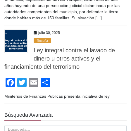
e
er
p
años huyendo de una persecución judicial dictaminada por las
b
ar
autoridades competentes del municipio, por defender la tierra
o
tir
donde habitan más de 150 familias. Su situación […]
o
julio 30, 2025
k
Reseña
Ley integral contra el lavado de
dinero u otros activos y el
financiamiento del terrorismo
F
T
E
C
a
wi
m
o
Miniterios de Finanzas Públicas presenta iniciativa de ley.
c
tt
ail
m
e
er
p
Búsqueda Avanzada
b
ar
o
tir