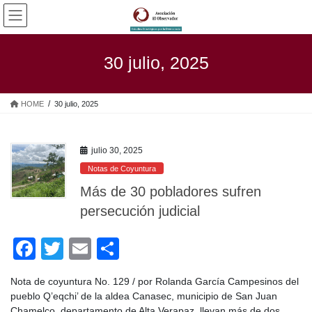
Saltar
Saltar
al
a
contenido
la
navegación
30 julio, 2025
HOME
30 julio, 2025
julio 30, 2025
Notas de Coyuntura
Más de 30 pobladores sufren
persecución judicial
F
T
E
C
a
wi
m
o
Nota de coyuntura No. 129 / por Rolanda García Campesinos del
c
tt
ail
m
pueblo Q’eqchi’ de la aldea Canasec, municipio de San Juan
Chamelco, departamento de Alta Verapaz, llevan más de dos