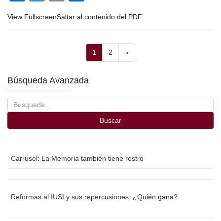
a
wi
m
o
View FullscreenSaltar al contenido del PDF
c
tt
ail
m
e
er
p
Paginación
b
ar
Página
Página
1
2
»
de
o
tir
entradas
Búsqueda Avanzada
o
k
Buscar
Carrusel: La Memoria también tiene rostro
Reformas al IUSI y sus repercusiones: ¿Quién gana?