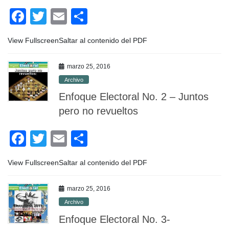
F
T
E
C
a
wi
m
o
View FullscreenSaltar al contenido del PDF
c
tt
ail
m
e
er
p
marzo 25, 2016
b
ar
Archivo
o
tir
Enfoque Electoral No. 2 – Juntos
o
pero no revueltos
k
F
T
E
C
a
wi
m
o
View FullscreenSaltar al contenido del PDF
c
tt
ail
m
e
er
p
marzo 25, 2016
b
ar
Archivo
o
tir
Enfoque Electoral No. 3-