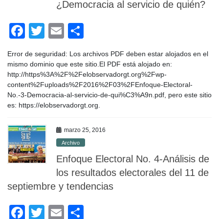
o
¿Democracia al servicio de quién?
k
F
T
E
C
a
wi
m
o
Error de seguridad: Los archivos PDF deben estar alojados en el
c
tt
ail
m
mismo dominio que este sitio.El PDF está alojado en:
e
er
p
http://https%3A%2F%2Felobservadorgt.org%2Fwp-
content%2Fuploads%2F2016%2F03%2FEnfoque-Electoral-
b
ar
No.-3-Democracia-al-servicio-de-qui%C3%A9n.pdf, pero este sitio
o
tir
es: https://elobservadorgt.org.
o
marzo 25, 2016
k
Archivo
Enfoque Electoral No. 4-Análisis de
los resultados electorales del 11 de
septiembre y tendencias
F
T
E
C