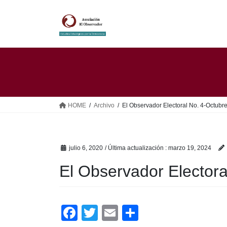
Saltar
Saltar
al
a
contenido
la
navegación
HOME
Archivo
El Observador Electoral No. 4-Octubr
julio 6, 2020
/ Última actualización :
marzo 19, 2024
El Observador Elector
F
T
E
C