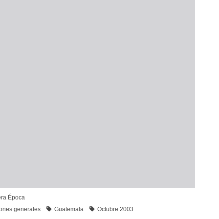
era Época
iones generales
Guatemala
Octubre 2003