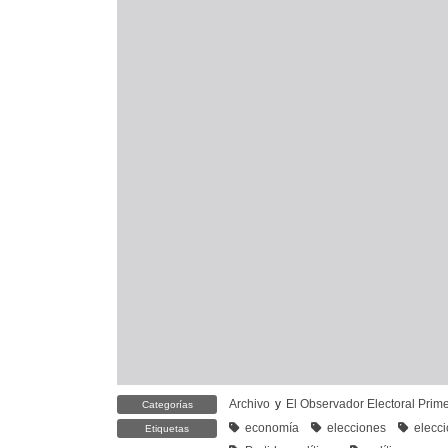
Archivo
y
El Observador Electoral Prim
Categorías
economía
elecciones
elecc
Etiquetas