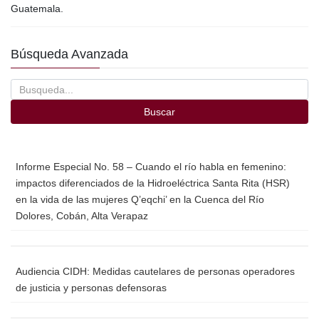
b
ar
Guatemala.
o
tir
o
Búsqueda Avanzada
k
Buscar
Informe Especial No. 58 – Cuando el río habla en femenino:
impactos diferenciados de la Hidroeléctrica Santa Rita (HSR)
en la vida de las mujeres Q’eqchi’ en la Cuenca del Río
Dolores, Cobán, Alta Verapaz
Audiencia CIDH: Medidas cautelares de personas operadores
de justicia y personas defensoras