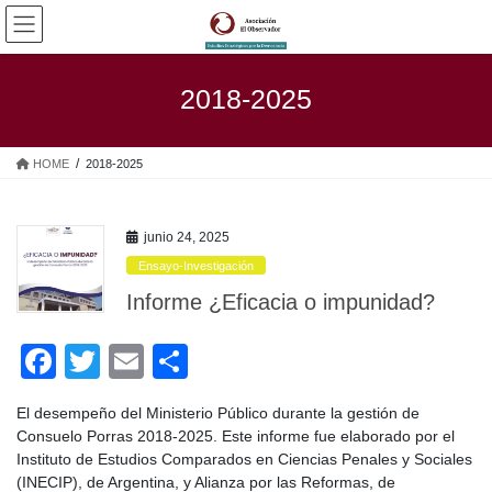
Saltar
Saltar
al
a
contenido
la
navegación
2018-2025
HOME
2018-2025
junio 24, 2025
Ensayo-Investigación
Informe ¿Eficacia o impunidad?
F
T
E
C
a
wi
m
o
El desempeño del Ministerio Público durante la gestión de
c
tt
ail
m
Consuelo Porras 2018-2025. Este informe fue elaborado por el
e
er
p
Instituto de Estudios Comparados en Ciencias Penales y Sociales
(INECIP), de Argentina, y Alianza por las Reformas, de