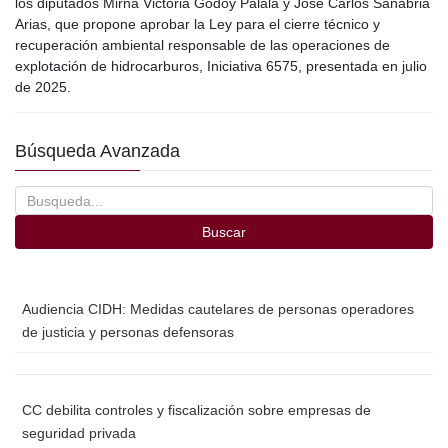
los diputados Mirna Victoria Godoy Palala y José Carlos Sanabria
e
er
p
Arias, que propone aprobar la Ley para el cierre técnico y
recuperación ambiental responsable de las operaciones de
b
ar
explotación de hidrocarburos, Iniciativa 6575, presentada en julio
o
tir
de 2025.
o
Búsqueda Avanzada
k
Buscar
Audiencia CIDH: Medidas cautelares de personas operadores
de justicia y personas defensoras
CC debilita controles y fiscalización sobre empresas de
seguridad privada