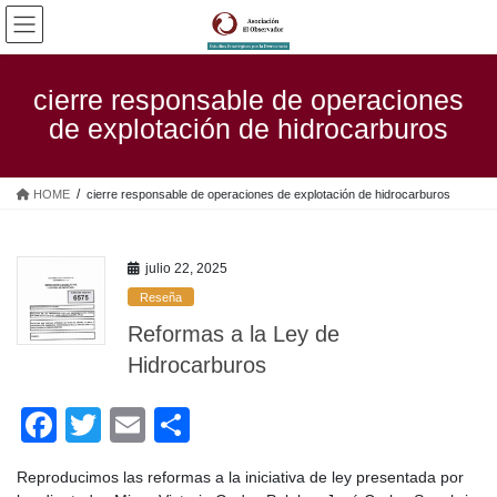
Saltar
Saltar
al
a
contenido
la
navegación
cierre responsable de operaciones
de explotación de hidrocarburos
HOME
cierre responsable de operaciones de explotación de hidrocarburos
julio 22, 2025
Reseña
Reformas a la Ley de
Hidrocarburos
F
T
E
C
a
wi
m
o
Reproducimos las reformas a la iniciativa de ley presentada por
c
tt
ail
m