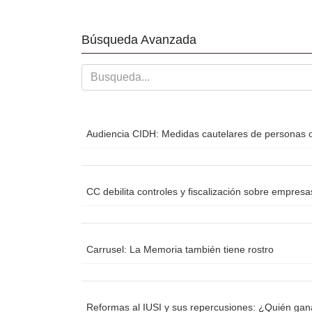
b
ar
o
tir
Búsqueda Avanzada
o
k
Audiencia CIDH: Medidas cautelares de personas o
CC debilita controles y fiscalización sobre empres
Carrusel: La Memoria también tiene rostro
Reformas al IUSI y sus repercusiones: ¿Quién ga