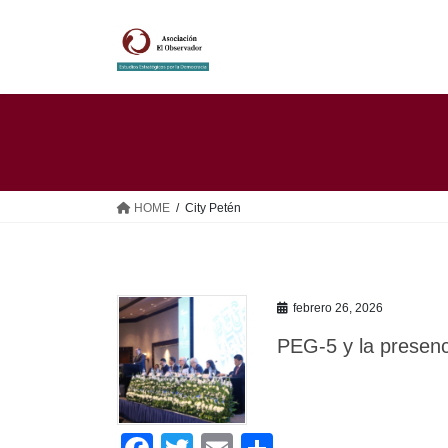
Saltar
Saltar
al
a
contenido
la
navegación
HOME
City Petén
febrero 26, 2026
PEG-5 y la presenc