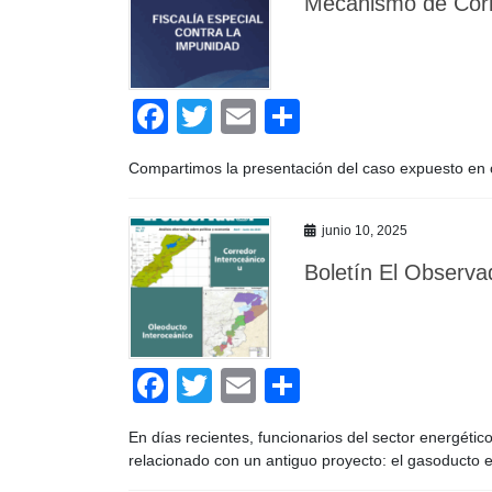
o
tir
Mecanismo de Corru
o
k
F
T
E
C
a
wi
m
o
Compartimos la presentación del caso expuesto en c
c
tt
ail
m
e
er
p
junio 10, 2025
b
ar
Boletín El Observa
o
tir
o
k
F
T
E
C
a
wi
m
o
En días recientes, funcionarios del sector energéti
c
tt
ail
m
relacionado con un antiguo proyecto: el gasoducto 
e
er
p