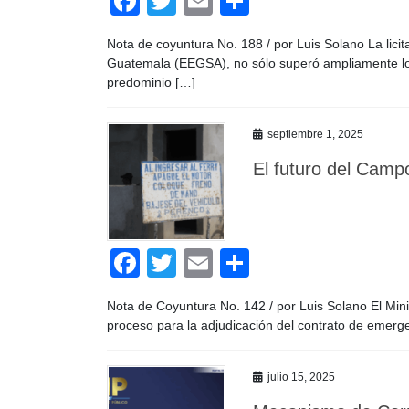
F
T
E
C
a
wi
m
o
Nota de coyuntura No. 188 / por Luis Solano La lic
c
tt
ail
m
Guatemala (EEGSA), no sólo superó ampliamente lo r
e
er
p
predominio […]
b
ar
septiembre 1, 2025
o
tir
El futuro del Camp
o
k
F
T
E
C
a
wi
m
o
Nota de Coyuntura No. 142 / por Luis Solano El Min
c
tt
ail
m
proceso para la adjudicación del contrato de emerg
e
er
p
b
ar
julio 15, 2025