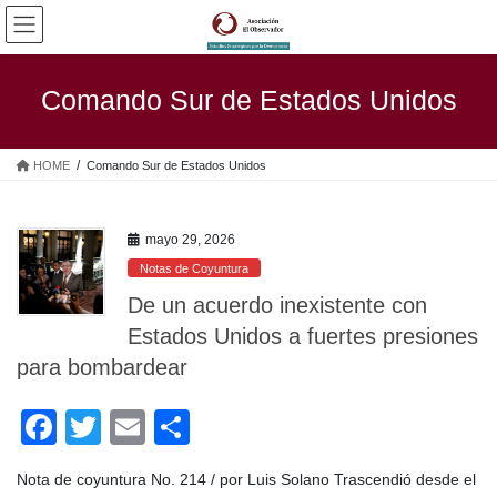
Saltar
Saltar
al
a
contenido
la
navegación
Comando Sur de Estados Unidos
HOME
Comando Sur de Estados Unidos
mayo 29, 2026
Notas de Coyuntura
De un acuerdo inexistente con
Estados Unidos a fuertes presiones
para bombardear
F
T
E
C
a
wi
m
o
Nota de coyuntura No. 214 / por Luis Solano Trascendió desde el