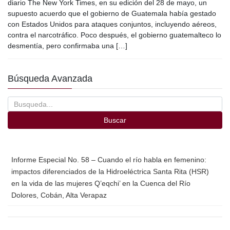
c
tt
ail
m
diario The New York Times, en su edición del 28 de mayo, un
e
er
p
supuesto acuerdo que el gobierno de Guatemala había gestado
con Estados Unidos para ataques conjuntos, incluyendo aéreos,
b
ar
contra el narcotráfico. Poco después, el gobierno guatemalteco lo
o
tir
desmentía, pero confirmaba una […]
o
Búsqueda Avanzada
k
Buscar
Informe Especial No. 58 – Cuando el río habla en femenino:
impactos diferenciados de la Hidroeléctrica Santa Rita (HSR)
en la vida de las mujeres Q’eqchi’ en la Cuenca del Río
Dolores, Cobán, Alta Verapaz