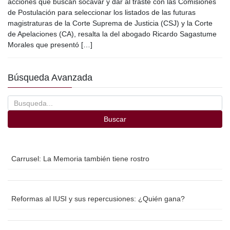
acciones que buscan socavar y dar al traste con las Comisiones
e
er
p
de Postulación para seleccionar los listados de las futuras
magistraturas de la Corte Suprema de Justicia (CSJ) y la Corte
b
ar
de Apelaciones (CA), resalta la del abogado Ricardo Sagastume
o
tir
Morales que presentó […]
o
Búsqueda Avanzada
k
Buscar
Carrusel: La Memoria también tiene rostro
Reformas al IUSI y sus repercusiones: ¿Quién gana?