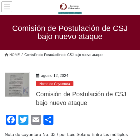
Saltar
Saltar
al
a
contenido
la
navegación
Comisión de Postulación de CSJ
bajo nuevo ataque
HOME
Comisión de Postulación de CSJ bajo nuevo ataque
agosto 12, 2024
Notas de Coyuntura
Comisión de Postulación de CSJ
bajo nuevo ataque
F
T
E
C
a
wi
m
o
Nota de coyuntura No. 33 / por Luis Solano Entre las múltiples
c
tt
ail
m