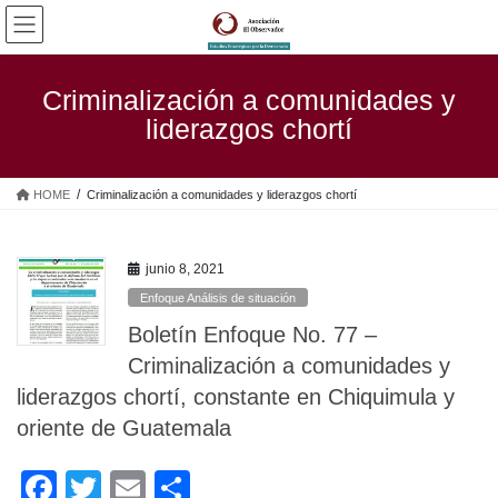
Saltar
Saltar
al
a
contenido
la
navegación
Criminalización a comunidades y
liderazgos chortí
HOME
Criminalización a comunidades y liderazgos chortí
junio 8, 2021
Enfoque Análisis de situación
Boletín Enfoque No. 77 –
Criminalización a comunidades y
liderazgos chortí, constante en Chiquimula y
oriente de Guatemala
F
T
E
C