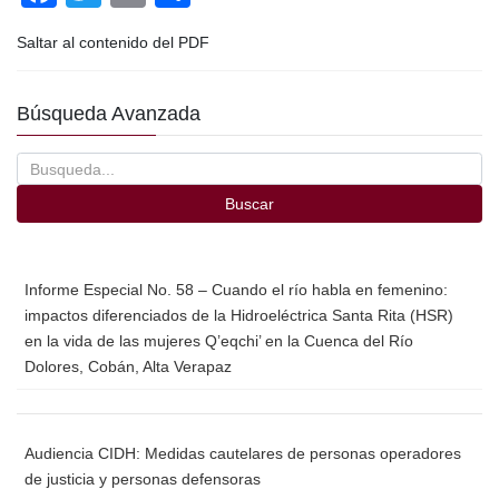
a
wi
m
o
Saltar al contenido del PDF
c
tt
ail
m
e
er
p
Búsqueda Avanzada
b
ar
o
tir
o
Buscar
k
Informe Especial No. 58 – Cuando el río habla en femenino:
impactos diferenciados de la Hidroeléctrica Santa Rita (HSR)
en la vida de las mujeres Q’eqchi’ en la Cuenca del Río
Dolores, Cobán, Alta Verapaz
Audiencia CIDH: Medidas cautelares de personas operadores
de justicia y personas defensoras