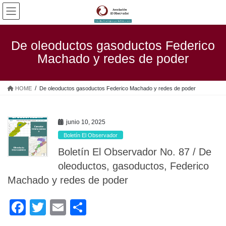
Saltar
Saltar
al
a
contenido
la
navegación
De oleoductos gasoductos Federico
Machado y redes de poder
HOME
De oleoductos gasoductos Federico Machado y redes de poder
junio 10, 2025
Boletín El Observador
Boletín El Observador No. 87 / De
oleoductos, gasoductos, Federico
Machado y redes de poder
F
T
E
C
a
wi
m
o