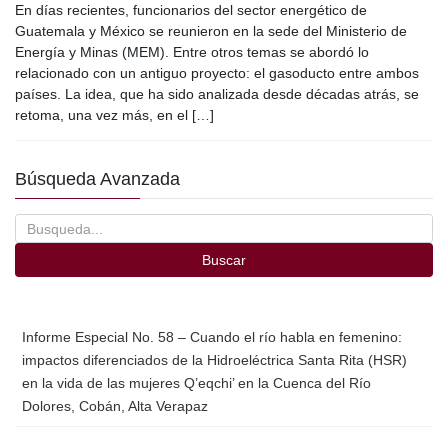
En días recientes, funcionarios del sector energético de
c
tt
ail
m
Guatemala y México se reunieron en la sede del Ministerio de
e
er
p
Energía y Minas (MEM). Entre otros temas se abordó lo
relacionado con un antiguo proyecto: el gasoducto entre ambos
b
ar
países. La idea, que ha sido analizada desde décadas atrás, se
o
tir
retoma, una vez más, en el […]
o
Búsqueda Avanzada
k
Buscar
Informe Especial No. 58 – Cuando el río habla en femenino:
impactos diferenciados de la Hidroeléctrica Santa Rita (HSR)
en la vida de las mujeres Q’eqchi’ en la Cuenca del Río
Dolores, Cobán, Alta Verapaz