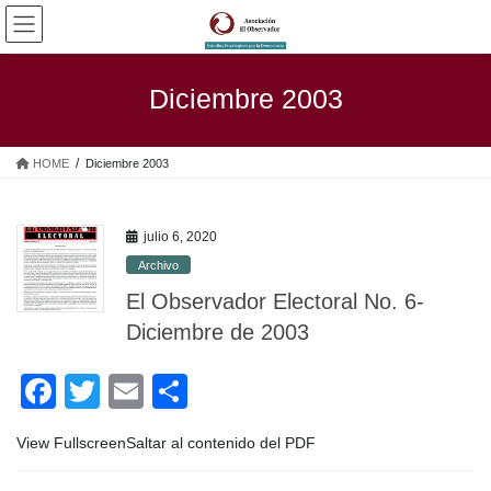
Saltar
Saltar
al
a
contenido
la
navegación
Diciembre 2003
HOME
Diciembre 2003
julio 6, 2020
Archivo
El Observador Electoral No. 6-
Diciembre de 2003
F
T
E
C
a
wi
m
o
View FullscreenSaltar al contenido del PDF
c
tt
ail
m