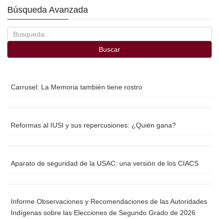
e
er
p
Búsqueda Avanzada
b
ar
o
tir
o
Buscar
k
Carrusel: La Memoria también tiene rostro
Reformas al IUSI y sus repercusiones: ¿Quién gana?
Aparato de seguridad de la USAC: una versión de los CIACS
Informe Observaciones y Recomendaciones de las Autoridades
Indígenas sobre las Elecciones de Segundo Grado de 2026