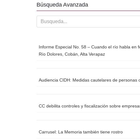
o
tir
Búsqueda Avanzada
o
k
Informe Especial No. 58 – Cuando el río habla en f
Río Dolores, Cobán, Alta Verapaz
Audiencia CIDH: Medidas cautelares de personas o
CC debilita controles y fiscalización sobre empres
Carrusel: La Memoria también tiene rostro