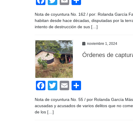
F
T
E
C
a
wi
m
o
Nota de coyuntura No. 162 / por: Rolanda García Fa
c
tt
ail
m
habitan desde hace décadas, disputadas por la terr
e
er
p
intento de destrucción de sus […]
b
ar
noviembre 1, 2024
o
tir
Órdenes de captura
o
k
F
T
E
C
a
wi
m
o
Nota de coyuntura No. 55 / por Rolanda García Más d
c
tt
ail
m
acusadas y acusados de varios delitos que no come
e
er
p
de los […]
b
ar