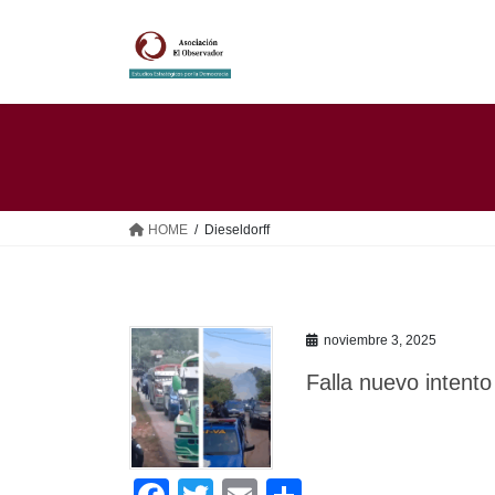
Saltar
Saltar
al
a
contenido
la
navegación
HOME
Dieseldorff
noviembre 3, 2025
Falla nuevo intento