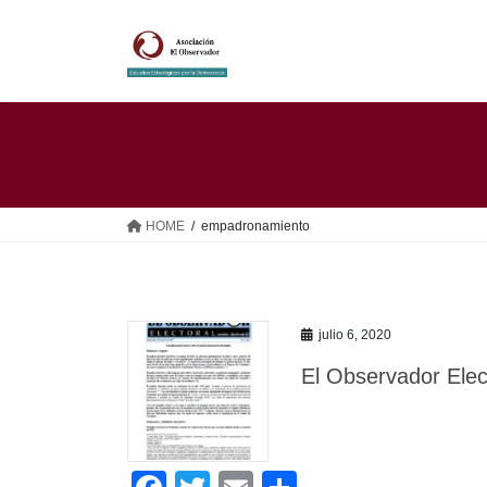
Saltar
Saltar
al
a
contenido
la
navegación
HOME
empadronamiento
julio 6, 2020
El Observador Elect