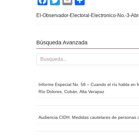
F
T
E
C
a
wi
m
o
El-Observador-Electoral-Electronico-No.-3-Ab
c
tt
ail
m
e
er
p
b
ar
Búsqueda Avanzada
o
tir
o
k
Informe Especial No. 58 – Cuando el río habla en f
Río Dolores, Cobán, Alta Verapaz
Audiencia CIDH: Medidas cautelares de personas o