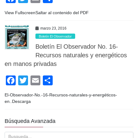
a
wi
m
o
View FullscreenSaltar al contenido del PDF
c
tt
ail
m
e
er
p
marzo 23, 2016
b
ar
Boletín El Observador
o
tir
Boletín El Observador No. 16-
o
Recursos naturales y energéticos
en manos privadas
k
F
T
E
C
a
wi
m
o
El-Observador-No.-16-Recursos-naturales-y-energéticos-
c
tt
ail
m
en..Descarga
e
er
p
b
ar
Búsqueda Avanzada
o
tir