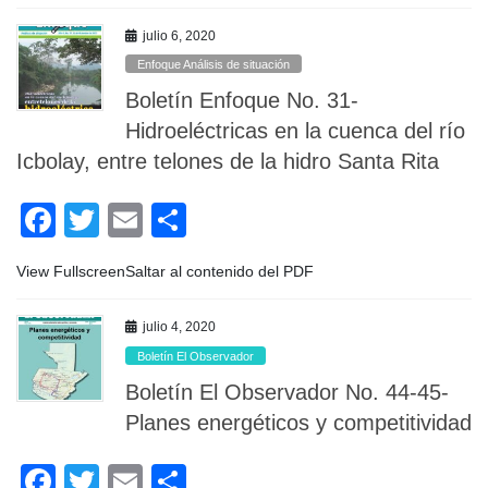
e
er
p
julio 6, 2020
b
ar
Enfoque Análisis de situación
o
tir
Boletín Enfoque No. 31-
o
Hidroeléctricas en la cuenca del río
Icbolay, entre telones de la hidro Santa Rita
k
F
T
E
C
a
wi
m
o
View FullscreenSaltar al contenido del PDF
c
tt
ail
m
e
er
p
julio 4, 2020
b
ar
Boletín El Observador
o
tir
Boletín El Observador No. 44-45-
o
Planes energéticos y competitividad
k
F
T
E
C