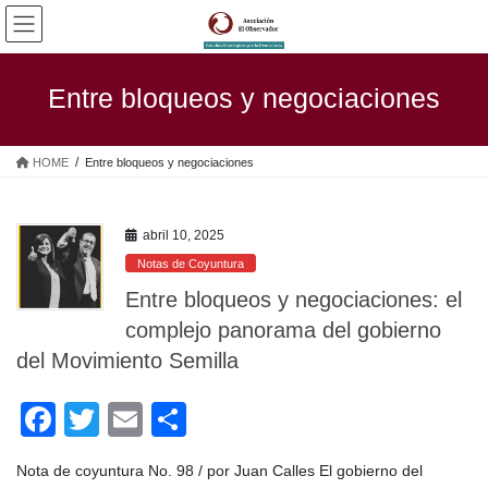
Saltar
Saltar
al
a
contenido
la
navegación
Entre bloqueos y negociaciones
HOME
Entre bloqueos y negociaciones
abril 10, 2025
Notas de Coyuntura
Entre bloqueos y negociaciones: el
complejo panorama del gobierno
del Movimiento Semilla
F
T
E
C
a
wi
m
o
Nota de coyuntura No. 98 / por Juan Calles El gobierno del