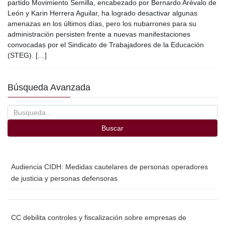
c
tt
ail
m
partido Movimiento Semilla, encabezado por Bernardo Arévalo de
e
er
p
León y Karin Herrera Aguilar, ha logrado desactivar algunas
amenazas en los últimos días, pero los nubarrones para su
b
ar
administración persisten frente a nuevas manifestaciones
o
tir
convocadas por el Sindicato de Trabajadores de la Educación
(STEG). […]
o
k
Búsqueda Avanzada
Buscar
Audiencia CIDH: Medidas cautelares de personas operadores
de justicia y personas defensoras
CC debilita controles y fiscalización sobre empresas de