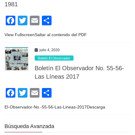
k
1981
F
T
E
C
a
wi
m
o
View FullscreenSaltar al contenido del PDF
c
tt
ail
m
e
er
p
julio 4, 2020
b
ar
Boletín El Observador
o
tir
Boletín El Observador No. 55-56-
o
Las Líneas 2017
k
F
T
E
C
a
wi
m
o
El-Observador-No.-55-56-Las-Lineas-2017Descarga
c
tt
ail
m
e
er
p
Búsqueda Avanzada
b
ar