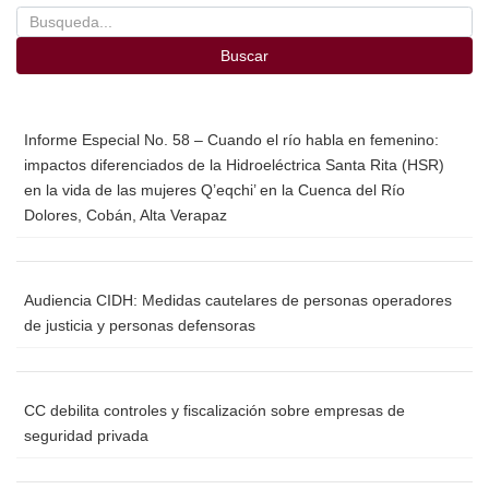
o
tir
o
Buscar
k
Informe Especial No. 58 – Cuando el río habla en femenino:
impactos diferenciados de la Hidroeléctrica Santa Rita (HSR)
en la vida de las mujeres Q’eqchi’ en la Cuenca del Río
Dolores, Cobán, Alta Verapaz
Audiencia CIDH: Medidas cautelares de personas operadores
de justicia y personas defensoras
CC debilita controles y fiscalización sobre empresas de
seguridad privada