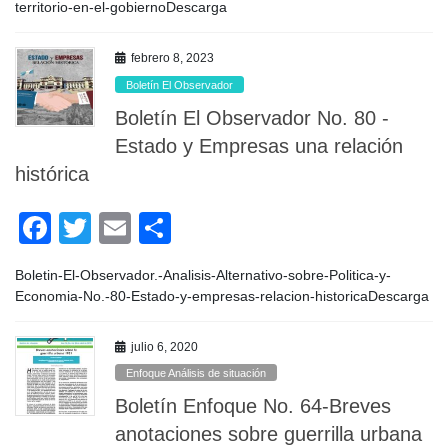
e
er
p
territorio-en-el-gobiernoDescarga
b
ar
febrero 8, 2023
o
tir
Boletín El Observador
o
Boletín El Observador No. 80 -
k
Estado y Empresas una relación
histórica
F
T
E
C
a
wi
m
o
Boletin-El-Observador.-Analisis-Alternativo-sobre-Politica-y-
c
tt
ail
m
Economia-No.-80-Estado-y-empresas-relacion-historicaDescarga
e
er
p
b
ar
julio 6, 2020
Enfoque Análisis de situación
o
tir
Boletín Enfoque No. 64-Breves
o
anotaciones sobre guerrilla urbana