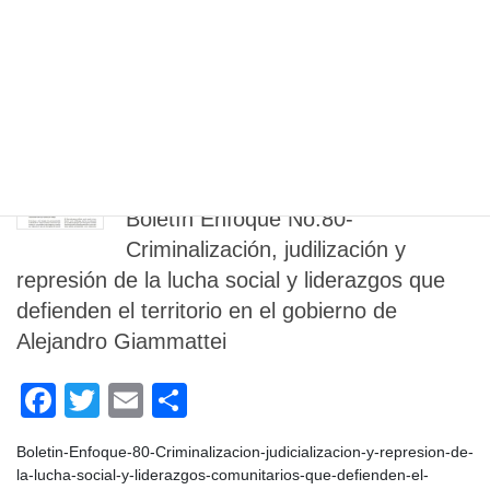
c
tt
ail
m
Transcurridos 11 años de que la Corte Interamericana de
e
er
p
Derechos Humanos (Corte IDH) emitiera, el 28 de agosto de
2014, sentencia en el caso del asesinato de Florentín Gudiel
b
ar
Ramos ocurrido en 2004, conocido como “Caso Defensor de
o
tir
Derechos Humanos y otros vs. Guatemala”, la […]
o
marzo 17, 2023
k
Enfoque Análisis de situación
Boletín Enfoque No.80-
Criminalización, judilización y
represión de la lucha social y liderazgos que
defienden el territorio en el gobierno de
Alejandro Giammattei
F
T
E
C
a
wi
m
o
Boletin-Enfoque-80-Criminalizacion-judicializacion-y-represion-de-
c
tt
ail
m
la-lucha-social-y-liderazgos-comunitarios-que-defienden-el-