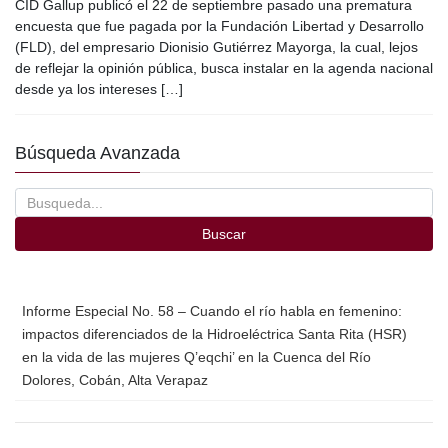
c
tt
ail
m
CID Gallup publicó el 22 de septiembre pasado una prematura
e
er
p
encuesta que fue pagada por la Fundación Libertad y Desarrollo
(FLD), del empresario Dionisio Gutiérrez Mayorga, la cual, lejos
b
ar
de reflejar la opinión pública, busca instalar en la agenda nacional
o
tir
desde ya los intereses […]
o
Búsqueda Avanzada
k
Buscar
Informe Especial No. 58 – Cuando el río habla en femenino:
impactos diferenciados de la Hidroeléctrica Santa Rita (HSR)
en la vida de las mujeres Q’eqchi’ en la Cuenca del Río
Dolores, Cobán, Alta Verapaz