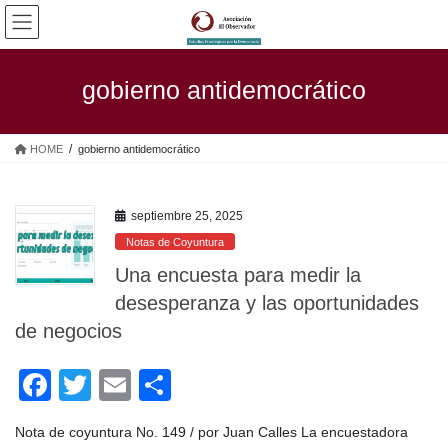
Saltar
Saltar
al
a
contenido
la
navegación
gobierno antidemocrático
HOME
gobierno antidemocrático
septiembre 25, 2025
Notas de Coyuntura
Una encuesta para medir la
desesperanza y las oportunidades
de negocios
F
T
E
C
a
wi
m
o
Nota de coyuntura No. 149 / por Juan Calles La encuestadora