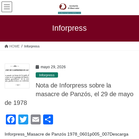
Saltar
Saltar
al
a
contenido
la
navegación
Inforpress
HOME
Inforpress
mayo 29, 2026
Inforpress
Nota de Inforpress sobre la
masacre de Panzós, el 29 de mayo
de 1978
F
T
E
C
a
wi
m
o
Inforpress_Masacre de Panzós 1978_0601p005_007Descarga