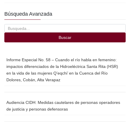
c
tt
ail
m
e
er
p
Búsqueda Avanzada
b
ar
o
tir
o
Buscar
k
Informe Especial No. 58 – Cuando el río habla en femenino:
impactos diferenciados de la Hidroeléctrica Santa Rita (HSR)
en la vida de las mujeres Q’eqchi’ en la Cuenca del Río
Dolores, Cobán, Alta Verapaz
Audiencia CIDH: Medidas cautelares de personas operadores
de justicia y personas defensoras