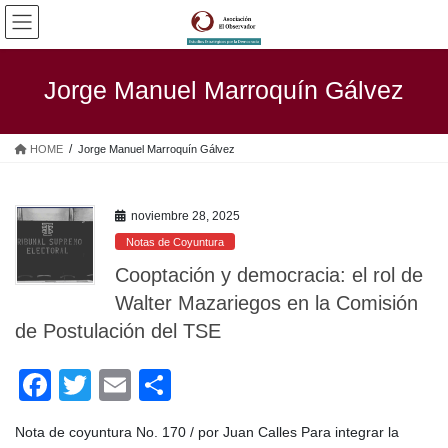
Saltar
Saltar
al
a
contenido
la
navegación
Jorge Manuel Marroquín Gálvez
HOME
Jorge Manuel Marroquín Gálvez
noviembre 28, 2025
Notas de Coyuntura
Cooptación y democracia: el rol de
Walter Mazariegos en la Comisión
de Postulación del TSE
F
T
E
C
a
wi
m
o
Nota de coyuntura No. 170 / por Juan Calles Para integrar la