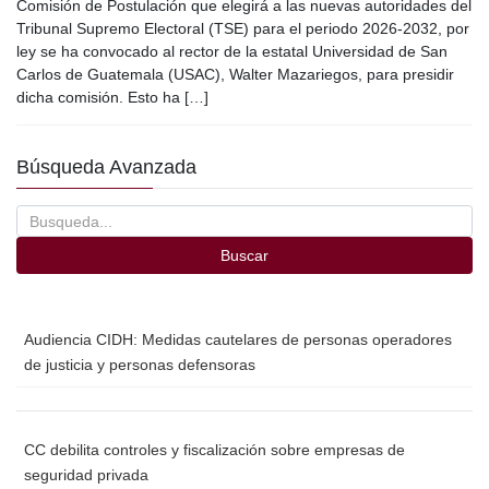
c
tt
ail
m
Comisión de Postulación que elegirá a las nuevas autoridades del
e
er
p
Tribunal Supremo Electoral (TSE) para el periodo 2026-2032, por
ley se ha convocado al rector de la estatal Universidad de San
b
ar
Carlos de Guatemala (USAC), Walter Mazariegos, para presidir
o
tir
dicha comisión. Esto ha […]
o
Búsqueda Avanzada
k
Buscar
Audiencia CIDH: Medidas cautelares de personas operadores
de justicia y personas defensoras
CC debilita controles y fiscalización sobre empresas de
seguridad privada