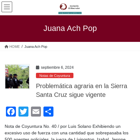
Saltar
Saltar
al
a
contenido
la
navegación
Juana Ach Pop
HOME
Juana Ach Pop
septiembre 6, 2024
Notas de Coyuntura
Problemática agraria en la Sierra
Santa Cruz sigue vigente
F
T
E
C
a
wi
m
o
Nota de Coyuntura No. 40 / por Luis Solano Exhibiendo un
c
tt
ail
m
excesivo uso de fuerza con una cantidad que sobrepasaba los
500 agentes policiales, la jueza de Lívingston, Izabal, Jesnne