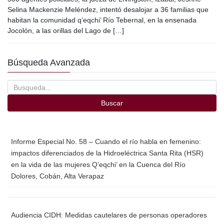
e
er
p
Selina Mackenzie Meléndez, intentó desalojar a 36 familias que
b
ar
habitan la comunidad q’eqchi’ Río Tebernal, en la ensenada
o
tir
Jocolón, a las orillas del Lago de […]
o
Búsqueda Avanzada
k
Buscar
Informe Especial No. 58 – Cuando el río habla en femenino:
impactos diferenciados de la Hidroeléctrica Santa Rita (HSR)
en la vida de las mujeres Q’eqchi’ en la Cuenca del Río
Dolores, Cobán, Alta Verapaz
Audiencia CIDH: Medidas cautelares de personas operadores