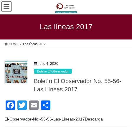
Saltar
Saltar
al
a
contenido
la
navegación
Las líneas 2017
HOME
Las líneas 2017
julio 4, 2020
Boletín El Observador
Boletín El Observador No. 55-56-
Las Líneas 2017
F
T
E
C
a
wi
m
o
El-Observador-No.-55-56-Las-Lineas-2017Descarga
c
tt
ail
m