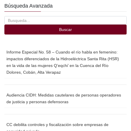
e
er
p
Búsqueda Avanzada
b
ar
o
tir
o
Buscar
k
Informe Especial No. 58 – Cuando el río habla en femenino:
impactos diferenciados de la Hidroeléctrica Santa Rita (HSR)
en la vida de las mujeres Q’eqchi’ en la Cuenca del Río
Dolores, Cobán, Alta Verapaz
Audiencia CIDH: Medidas cautelares de personas operadores
de justicia y personas defensoras
CC debilita controles y fiscalización sobre empresas de