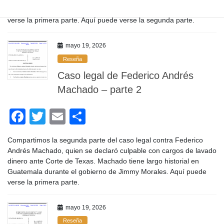
e
er
p
Guatemala durante el gobierno de Jimmy Morales. Aquí puede
b
ar
verse la primera parte. Aquí puede verse la segunda parte.
o
tir
o
mayo 19, 2026
Reseña
k
Caso legal de Federico Andrés
Machado – parte 2
F
T
E
C
a
wi
m
o
Compartimos la segunda parte del caso legal contra Federico
c
tt
ail
m
Andrés Machado, quien se declaró culpable con cargos de lavado
e
er
p
dinero ante Corte de Texas. Machado tiene largo historial en
Guatemala durante el gobierno de Jimmy Morales. Aquí puede
b
ar
verse la primera parte.
o
tir
o
mayo 19, 2026
Reseña