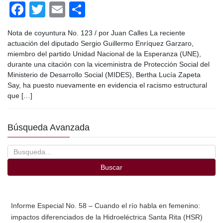
F
T
E
C
a
wi
m
o
Nota de coyuntura No. 123 / por Juan Calles La reciente
c
tt
ail
m
actuación del diputado Sergio Guillermo Enríquez Garzaro,
e
er
p
miembro del partido Unidad Nacional de la Esperanza (UNE),
durante una citación con la viceministra de Protección Social del
b
ar
Ministerio de Desarrollo Social (MIDES), Bertha Lucía Zapeta
o
tir
Say, ha puesto nuevamente en evidencia el racismo estructural
que […]
o
k
Búsqueda Avanzada
Buscar
Informe Especial No. 58 – Cuando el río habla en femenino:
impactos diferenciados de la Hidroeléctrica Santa Rita (HSR)