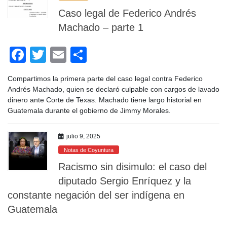
k
Caso legal de Federico Andrés
Machado – parte 1
F
T
E
C
a
wi
m
o
Compartimos la primera parte del caso legal contra Federico
c
tt
ail
m
Andrés Machado, quien se declaró culpable con cargos de lavado
e
er
p
dinero ante Corte de Texas. Machado tiene largo historial en
Guatemala durante el gobierno de Jimmy Morales.
b
ar
o
tir
julio 9, 2025
o
Notas de Coyuntura
k
Racismo sin disimulo: el caso del
diputado Sergio Enríquez y la
constante negación del ser indígena en
Guatemala