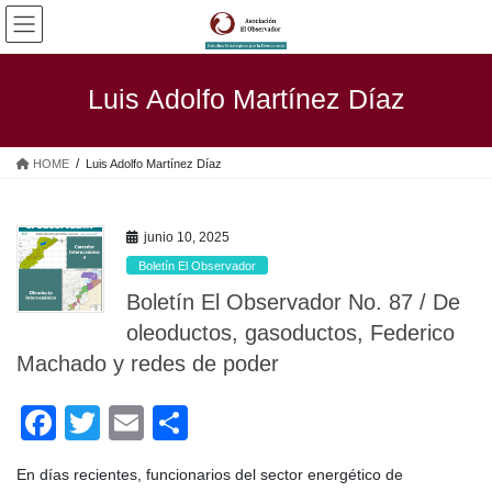
Saltar
Saltar
al
a
contenido
la
navegación
Luis Adolfo Martínez Díaz
HOME
Luis Adolfo Martínez Díaz
junio 10, 2025
Boletín El Observador
Boletín El Observador No. 87 / De
oleoductos, gasoductos, Federico
Machado y redes de poder
F
T
E
C
a
wi
m
o
En días recientes, funcionarios del sector energético de