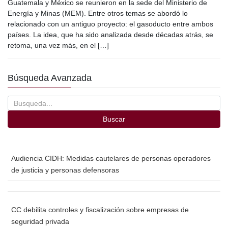
c
tt
ail
m
Guatemala y México se reunieron en la sede del Ministerio de
e
er
p
Energía y Minas (MEM). Entre otros temas se abordó lo
relacionado con un antiguo proyecto: el gasoducto entre ambos
b
ar
países. La idea, que ha sido analizada desde décadas atrás, se
o
tir
retoma, una vez más, en el […]
o
Búsqueda Avanzada
k
Buscar
Audiencia CIDH: Medidas cautelares de personas operadores
de justicia y personas defensoras
CC debilita controles y fiscalización sobre empresas de
seguridad privada