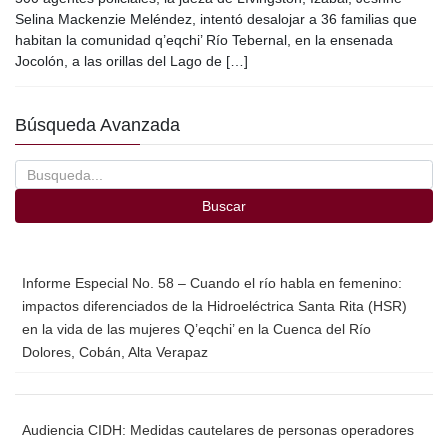
e
er
p
Selina Mackenzie Meléndez, intentó desalojar a 36 familias que
b
ar
habitan la comunidad q’eqchi’ Río Tebernal, en la ensenada
o
tir
Jocolón, a las orillas del Lago de […]
o
Búsqueda Avanzada
k
Buscar
Informe Especial No. 58 – Cuando el río habla en femenino:
impactos diferenciados de la Hidroeléctrica Santa Rita (HSR)
en la vida de las mujeres Q’eqchi’ en la Cuenca del Río
Dolores, Cobán, Alta Verapaz
Audiencia CIDH: Medidas cautelares de personas operadores