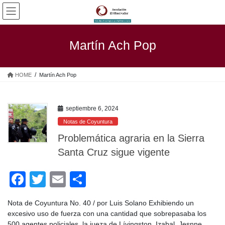
Saltar
Saltar
al
a
contenido
la
navegación
Martín Ach Pop
HOME
Martín Ach Pop
septiembre 6, 2024
Notas de Coyuntura
Problemática agraria en la Sierra
Santa Cruz sigue vigente
F
T
E
C
a
wi
m
o
Nota de Coyuntura No. 40 / por Luis Solano Exhibiendo un
c
tt
ail
m
excesivo uso de fuerza con una cantidad que sobrepasaba los
500 agentes policiales, la jueza de Lívingston, Izabal, Jesnne