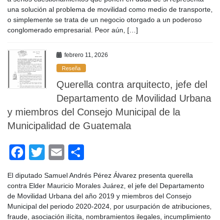
e
er
p
una solución al problema de movilidad como medio de transporte,
b
ar
o simplemente se trata de un negocio otorgado a un poderoso
o
tir
conglomerado empresarial. Peor aún, […]
o
febrero 11, 2026
k
Reseña
Querella contra arquitecto, jefe del
Departamento de Movilidad Urbana
y miembros del Consejo Municipal de la
Municipalidad de Guatemala
F
T
E
C
a
wi
m
o
El diputado Samuel Andrés Pérez Álvarez presenta querella
c
tt
ail
m
contra Elder Mauricio Morales Juárez, el jefe del Departamento
e
er
p
de Movilidad Urbana del año 2019 y miembros del Consejo
Municipal del periodo 2020-2024, por usurpación de atribuciones,
b
ar
fraude, asociación ilícita, nombramientos ilegales, incumplimiento