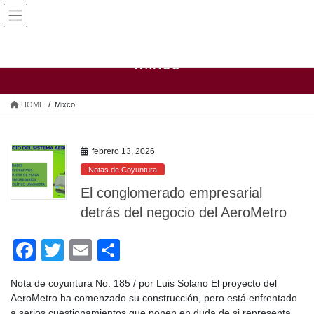
Saltar
Saltar
al
a
contenido
la
navegación
Mixco
HOME
Mixco
febrero 13, 2026
Notas de Coyuntura
El conglomerado empresarial
detrás del negocio del AeroMetro
F
T
E
C
a
wi
m
o
Nota de coyuntura No. 185 / por Luis Solano El proyecto del
c
tt
ail
m
AeroMetro ha comenzado su construcción, pero está enfrentado
a serios cuestionamientos que ponen en duda de si representa