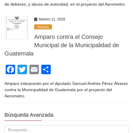
o
tir
de deberes, y abuso de autoridad, en el proyecto del Aerometro.
o
febrero 11, 2026
k
Reseña
Amparo contra el Consejo
Municipal de la Municipalidad de
Guatemala
F
T
E
C
a
wi
m
o
Amparo interpuesto por el diputado Samuel Andrés Pérez Álvarez
c
tt
ail
m
contra la Municipalidad de Guatemala por el proyecto del
e
er
p
Aerometro.
b
ar
o
tir
Búsqueda Avanzada
o