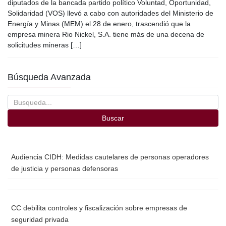
c
tt
ail
m
diputados de la bancada partido político Voluntad, Oportunidad,
e
er
p
Solidaridad (VOS) llevó a cabo con autoridades del Ministerio de
Energía y Minas (MEM) el 28 de enero, trascendió que la
b
ar
empresa minera Rio Nickel, S.A. tiene más de una decena de
o
tir
solicitudes mineras […]
o
Búsqueda Avanzada
k
Buscar
Audiencia CIDH: Medidas cautelares de personas operadores
de justicia y personas defensoras
CC debilita controles y fiscalización sobre empresas de
seguridad privada