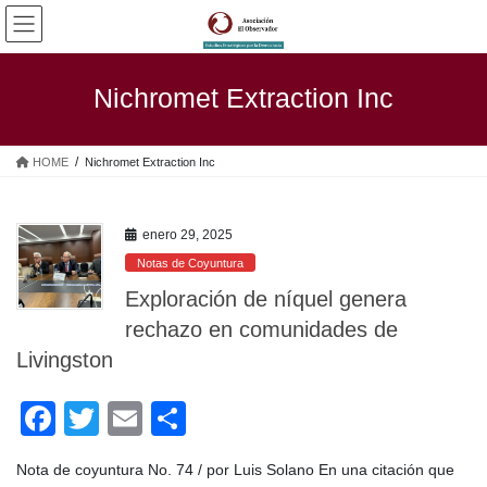
Saltar
Saltar
al
a
contenido
la
navegación
Nichromet Extraction Inc
HOME
Nichromet Extraction Inc
enero 29, 2025
Notas de Coyuntura
Exploración de níquel genera
rechazo en comunidades de
Livingston
F
T
E
C
a
wi
m
o
Nota de coyuntura No. 74 / por Luis Solano En una citación que