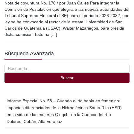
Nota de coyuntura No. 170 / por Juan Calles Para integrar la
c
tt
ail
m
Comisión de Postulación que elegirá a las nuevas autoridades del
e
er
p
Tribunal Supremo Electoral (TSE) para el periodo 2026-2032, por
ley se ha convocado al rector de la estatal Universidad de San
b
ar
Carlos de Guatemala (USAC), Walter Mazariegos, para presidir
o
tir
dicha comisión. Esto ha […]
o
Búsqueda Avanzada
k
Buscar
Informe Especial No. 58 – Cuando el río habla en femenino:
impactos diferenciados de la Hidroeléctrica Santa Rita (HSR)
en la vida de las mujeres Q’eqchi’ en la Cuenca del Río
Dolores, Cobán, Alta Verapaz