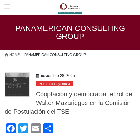
Saltar
Saltar
al
a
contenido
la
navegación
PANAMERICAN CONSULTING
GROUP
HOME
PANAMERICAN CONSULTING GROUP
noviembre 28, 2025
Notas de Coyuntura
Cooptación y democracia: el rol de
Walter Mazariegos en la Comisión
de Postulación del TSE
F
T
E
C
a
wi
m
o