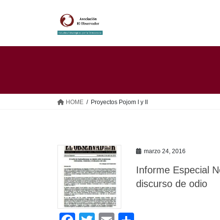
Saltar
Saltar
al
a
contenido
la
navegación
HOME
Proyectos Pojom I y II
marzo 24, 2016
Informe Especial N
discurso de odio