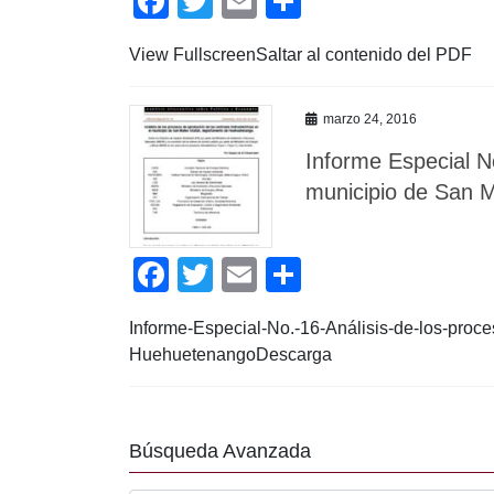
F
T
E
C
a
wi
m
o
View FullscreenSaltar al contenido del PDF
c
tt
ail
m
e
er
p
marzo 24, 2016
b
ar
Informe Especial No
o
tir
municipio de San 
o
k
F
T
E
C
a
wi
m
o
Informe-Especial-No.-16-Análisis-de-los-proce
c
tt
ail
m
HuehuetenangoDescarga
e
er
p
b
ar
o
tir
Búsqueda Avanzada
o