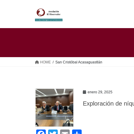
Saltar
Saltar
al
a
contenido
la
navegación
HOME
San Cristóbal Acasaguastlán
enero 29, 2025
Exploración de níq