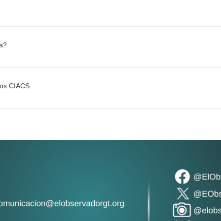
na?
los CIACS