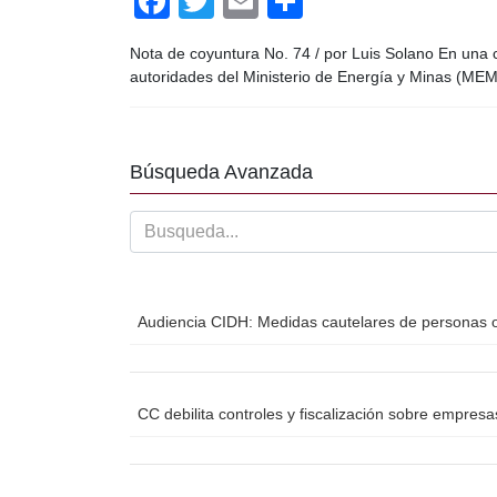
F
T
E
C
a
wi
m
o
Nota de coyuntura No. 74 / por Luis Solano En una c
c
tt
ail
m
autoridades del Ministerio de Energía y Minas (MEM
e
er
p
b
ar
o
tir
Búsqueda Avanzada
o
k
Audiencia CIDH: Medidas cautelares de personas o
CC debilita controles y fiscalización sobre empres