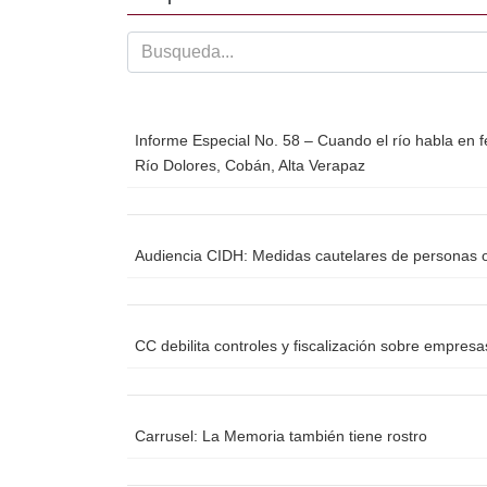
o
tir
o
k
Informe Especial No. 58 – Cuando el río habla en f
Río Dolores, Cobán, Alta Verapaz
Audiencia CIDH: Medidas cautelares de personas o
CC debilita controles y fiscalización sobre empres
Carrusel: La Memoria también tiene rostro