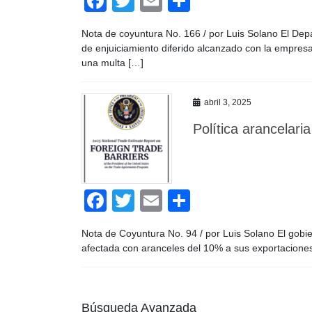
F
T
E
C
a
wi
m
o
Nota de coyuntura No. 166 / por Luis Solano El Dep
c
tt
ail
m
de enjuiciamiento diferido alcanzado con la emp
e
er
p
una multa […]
b
ar
abril 3, 2025
o
tir
Política arancelar
o
k
F
T
E
C
a
wi
m
o
Nota de Coyuntura No. 94 / por Luis Solano El gobie
c
tt
ail
m
afectada con aranceles del 10% a sus exportaciones
e
er
p
b
ar
Búsqueda Avanzada