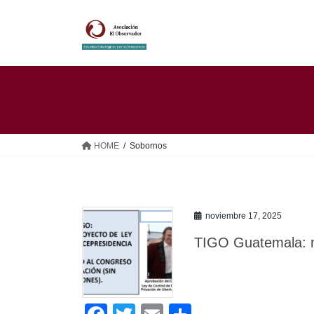
Saltar
Saltar
al
a
contenido
la
navegación
HOME
Sobornos
noviembre 17, 2025
TIGO Guatemala: m