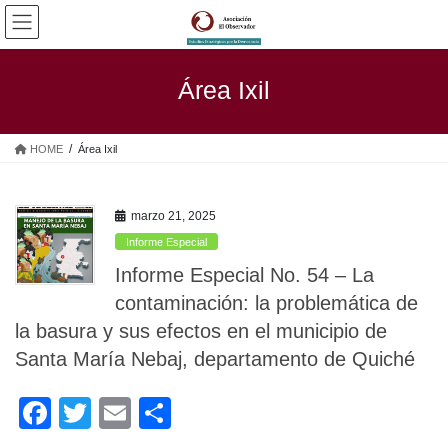
Saltar
Saltar
al
a
contenido
la
navegación
Área Ixil
HOME
Área Ixil
marzo 21, 2025
Informe Especial
Informe Especial No. 54 – La
contaminación: la problemática de
la basura y sus efectos en el municipio de
Santa María Nebaj, departamento de Quiché
F
T
E
C
a
wi
m
o