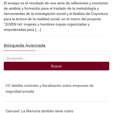
El ensayo es el resultado de una serie de reflexiones y reuniones
c
tt
ail
m
de análisis y formación para el traslado de la metodología y
e
er
p
herramientas de la investigación social y el Análisis de Coyuntura
para la lectura de la realidad social, en el marco del proyecto
b
ar
“JUVEN Ixil: mujeres y hombres mayas organizadas y
o
tir
empoderadas para […]
o
Búsqueda Avanzada
k
Buscar
CC debilita controles y fiscalización sobre empresas de
seguridad privada
Carrusel: La Memoria también tiene rostro