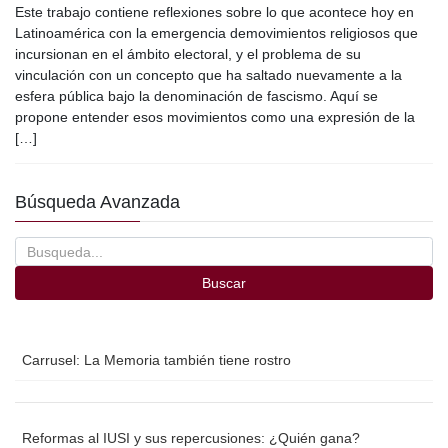
Este trabajo contiene reflexiones sobre lo que acontece hoy en
c
tt
ail
m
Latinoamérica con la emergencia demovimientos religiosos que
e
er
p
incursionan en el ámbito electoral, y el problema de su
vinculación con un concepto que ha saltado nuevamente a la
b
ar
esfera pública bajo la denominación de fascismo. Aquí se
o
tir
propone entender esos movimientos como una expresión de la
[…]
o
k
Búsqueda Avanzada
Buscar
Carrusel: La Memoria también tiene rostro
Reformas al IUSI y sus repercusiones: ¿Quién gana?