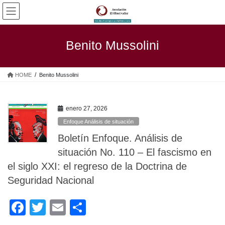
Saltar
Saltar
al
a
contenido
la
navegación
Benito Mussolini
HOME
Benito Mussolini
enero 27, 2026
Enfoque Análisis de situación
Boletín Enfoque. Análisis de
situación No. 110 – El fascismo en
el siglo XXI: el regreso de la Doctrina de
Seguridad Nacional
F
T
E
C
a
wi
m
o