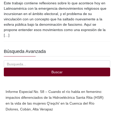
Este trabajo contiene reflexiones sobre lo que acontece hoy en
c
tt
ail
m
Latinoamérica con la emergencia demovimientos religiosos que
e
er
p
incursionan en el ámbito electoral, y el problema de su
vinculación con un concepto que ha saltado nuevamente a la
b
ar
esfera pública bajo la denominación de fascismo. Aquí se
o
tir
propone entender esos movimientos como una expresión de la
[…]
o
k
Búsqueda Avanzada
Buscar
Informe Especial No. 58 – Cuando el río habla en femenino:
impactos diferenciados de la Hidroeléctrica Santa Rita (HSR)
en la vida de las mujeres Q’eqchi’ en la Cuenca del Río
Dolores, Cobán, Alta Verapaz