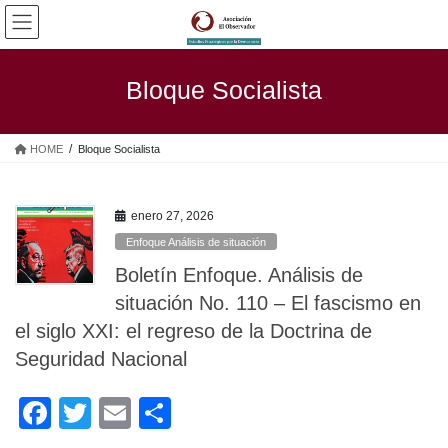
Saltar
Saltar
al
a
contenido
la
navegación
Bloque Socialista
HOME
Bloque Socialista
enero 27, 2026
Enfoque Análisis de situación
Boletín Enfoque. Análisis de
situación No. 110 – El fascismo en
el siglo XXI: el regreso de la Doctrina de
Seguridad Nacional
F
T
E
C
a
wi
m
o