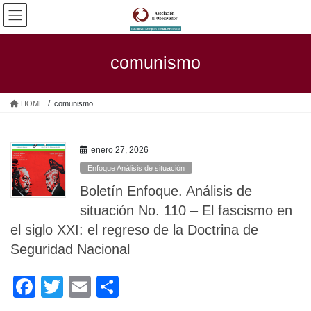
Saltar
Saltar
al
a
contenido
la
navegación
comunismo
HOME
comunismo
enero 27, 2026
Enfoque Análisis de situación
Boletín Enfoque. Análisis de
situación No. 110 – El fascismo en
el siglo XXI: el regreso de la Doctrina de
Seguridad Nacional
F
T
E
C
a
wi
m
o