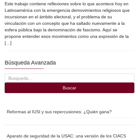
Este trabajo contiene reflexiones sobre lo que acontece hoy en
c
tt
ail
m
Latinoamérica con la emergencia demovimientos religiosos que
e
er
p
incursionan en el ámbito electoral, y el problema de su
vinculación con un concepto que ha saltado nuevamente a la
b
ar
esfera pública bajo la denominación de fascismo. Aquí se
o
tir
propone entender esos movimientos como una expresión de la
[…]
o
k
Búsqueda Avanzada
Buscar
Reformas al IUSI y sus repercusiones: ¿Quién gana?
Aparato de seguridad de la USAC: una versión de los CIACS