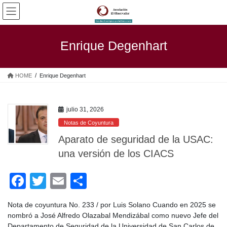
Saltar
Saltar
al
a
contenido
la
navegación
Enrique Degenhart
HOME
Enrique Degenhart
julio 31, 2026
Notas de Coyuntura
Aparato de seguridad de la USAC:
una versión de los CIACS
F
T
E
C
a
wi
m
o
Nota de coyuntura No. 233 / por Luis Solano Cuando en 2025 se
c
tt
ail
m
nombró a José Alfredo Olazabal Mendizábal como nuevo Jefe del
Departamento de Seguridad de la Universidad de San Carlos de