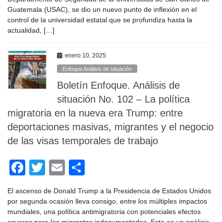
e
er
p
Guatemala (USAC), se dio un nuevo punto de inflexión en el
b
ar
control de la universidad estatal que se profundiza hasta la
o
tir
actualidad, […]
o
enero 10, 2025
k
Enfoque Análisis de situación
Boletín Enfoque. Análisis de
situación No. 102 – La política
migratoria en la nueva era Trump: entre
deportaciones masivas, migrantes y el negocio
de las visas temporales de trabajo
F
T
E
C
a
wi
m
o
El ascenso de Donald Trump a la Presidencia de Estados Unidos
c
tt
ail
m
por segunda ocasión lleva consigo, entre los múltiples impactos
e
er
p
mundiales, una política antimigratoria con potenciales efectos
severos para los migrantes indocumentados. Este es un análisis