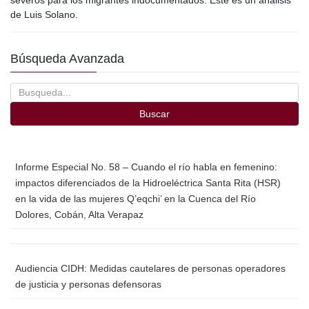
b
ar
de Luis Solano.
o
tir
o
Búsqueda Avanzada
k
Buscar
Informe Especial No. 58 – Cuando el río habla en femenino:
impactos diferenciados de la Hidroeléctrica Santa Rita (HSR)
en la vida de las mujeres Q’eqchi’ en la Cuenca del Río
Dolores, Cobán, Alta Verapaz
Audiencia CIDH: Medidas cautelares de personas operadores
de justicia y personas defensoras