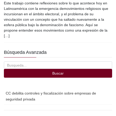
Este trabajo contiene reflexiones sobre lo que acontece hoy en
c
tt
ail
m
Latinoamérica con la emergencia demovimientos religiosos que
e
er
p
incursionan en el ámbito electoral, y el problema de su
vinculación con un concepto que ha saltado nuevamente a la
b
ar
esfera pública bajo la denominación de fascismo. Aquí se
o
tir
propone entender esos movimientos como una expresión de la
[…]
o
k
Búsqueda Avanzada
Buscar
CC debilita controles y fiscalización sobre empresas de
seguridad privada