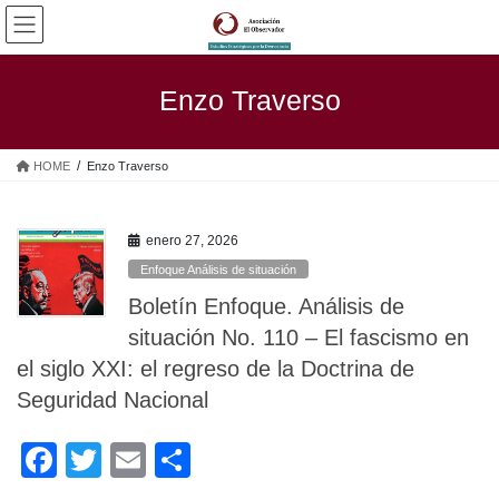
Saltar
Saltar
al
a
contenido
la
navegación
Enzo Traverso
HOME
Enzo Traverso
enero 27, 2026
Enfoque Análisis de situación
Boletín Enfoque. Análisis de
situación No. 110 – El fascismo en
el siglo XXI: el regreso de la Doctrina de
Seguridad Nacional
F
T
E
C
a
wi
m
o