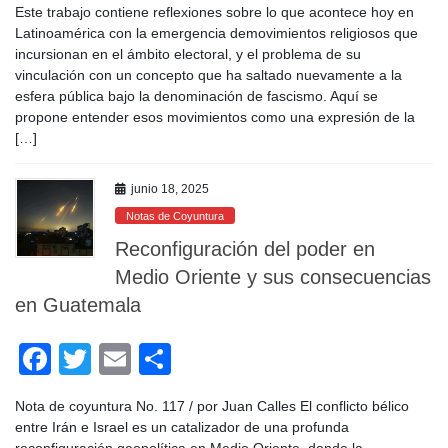
Este trabajo contiene reflexiones sobre lo que acontece hoy en
c
tt
ail
m
Latinoamérica con la emergencia demovimientos religiosos que
e
er
p
incursionan en el ámbito electoral, y el problema de su
vinculación con un concepto que ha saltado nuevamente a la
b
ar
esfera pública bajo la denominación de fascismo. Aquí se
o
tir
propone entender esos movimientos como una expresión de la
[…]
o
k
junio 18, 2025
Notas de Coyuntura
Reconfiguración del poder en
Medio Oriente y sus consecuencias
en Guatemala
F
T
E
C
a
wi
m
o
Nota de coyuntura No. 117 / por Juan Calles El conflicto bélico
c
tt
ail
m
entre Irán e Israel es un catalizador de una profunda
reconfiguración geopolítica en Medio Oriente, donde la