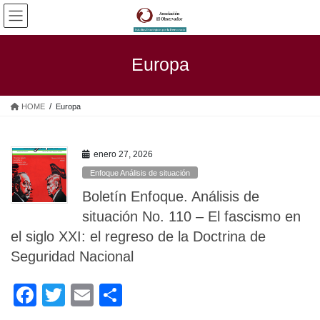
Saltar
Saltar
al
a
contenido
la
navegación
Europa
HOME
Europa
enero 27, 2026
Enfoque Análisis de situación
Boletín Enfoque. Análisis de
situación No. 110 – El fascismo en
el siglo XXI: el regreso de la Doctrina de
Seguridad Nacional
F
T
E
C
a
wi
m
o