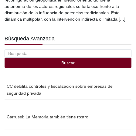
e
er
p
autonomía de los actores regionales se fortalece frente a la
b
ar
disminución de la influencia de potencias tradicionales. Esta
o
tir
dinámica multipolar, con la intervención indirecta o limitada […]
o
Búsqueda Avanzada
k
Buscar
CC debilita controles y fiscalización sobre empresas de
seguridad privada
Carrusel: La Memoria también tiene rostro