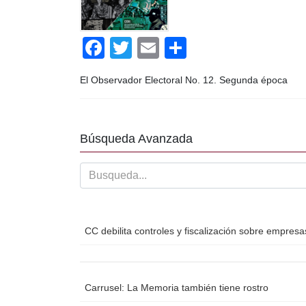
k
F
T
E
C
a
wi
m
o
El Observador Electoral No. 12. Segunda época
c
tt
ail
m
e
er
p
b
ar
Búsqueda Avanzada
o
tir
o
k
CC debilita controles y fiscalización sobre empres
Carrusel: La Memoria también tiene rostro