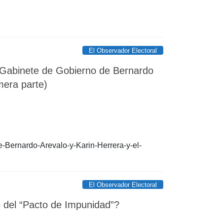
El Observador Electoral
l Gabinete de Gobierno de Bernardo
mera parte)
-Bernardo-Arevalo-y-Karin-Herrera-y-el-
El Observador Electoral
o del “Pacto de Impunidad”?