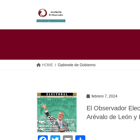
Saltar
Saltar
al
a
contenido
la
navegación
HOME
Gabinete de Gobierno
febrero 7, 2024
El Observador Elec
Arévalo de León y 