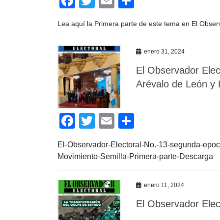
F
T
E
C
a
wi
m
o
Lea aquí la Primera parte de este tema en El Obser
c
tt
ail
m
e
er
p
enero 31, 2024
b
ar
El Observador Elec
o
tir
Arévalo de León y K
o
k
F
T
E
C
a
wi
m
o
El-Observador-Electoral-No.-13-segunda-epoca
c
tt
ail
m
Movimiento-Semilla-Primera-parte-Descarga
e
er
p
b
ar
enero 11, 2024
o
tir
El Observador Elec
o