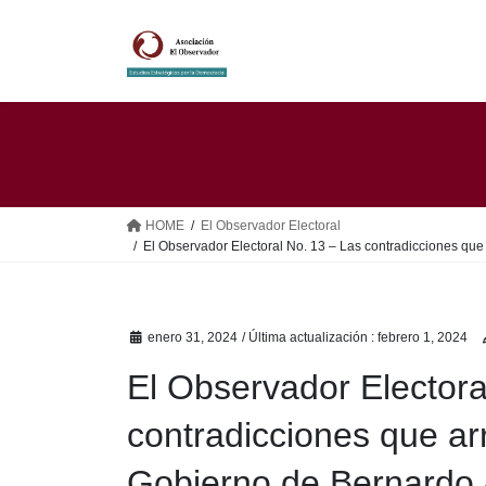
Saltar
Saltar
al
a
contenido
la
navegación
HOME
El Observador Electoral
El Observador Electoral No. 13 – Las contradicciones que 
enero 31, 2024
/ Última actualización :
febrero 1, 2024
El Observador Electora
contradicciones que ar
Gobierno de Bernardo 