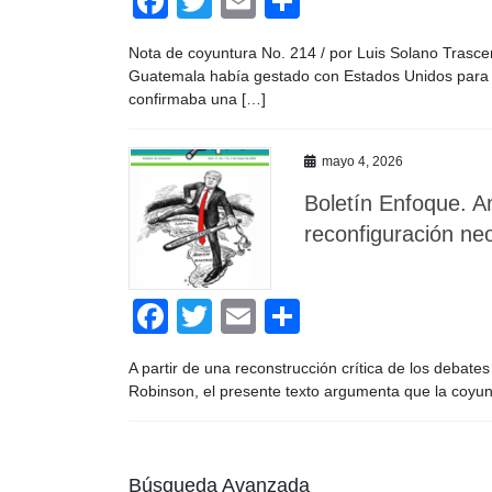
F
T
E
C
a
wi
m
o
Nota de coyuntura No. 214 / por Luis Solano Trasce
c
tt
ail
m
Guatemala había gestado con Estados Unidos para at
e
er
p
confirmaba una […]
b
ar
mayo 4, 2026
o
tir
Boletín Enfoque. An
o
reconfiguración neo
k
F
T
E
C
a
wi
m
o
A partir de una reconstrucción crítica de los debates
c
tt
ail
m
Robinson, el presente texto argumenta que la coyun
e
er
p
b
ar
Búsqueda Avanzada