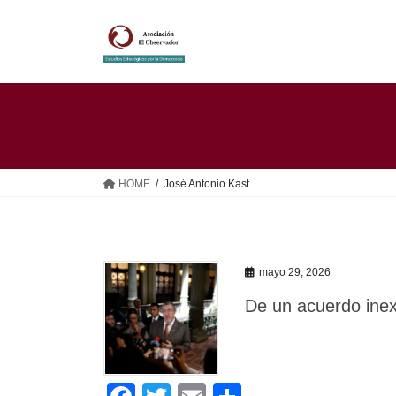
Saltar
Saltar
al
a
contenido
la
navegación
HOME
José Antonio Kast
mayo 29, 2026
De un acuerdo inex