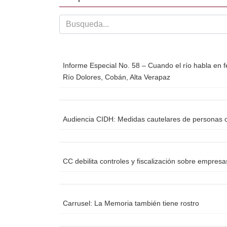
o
tir
o
k
Informe Especial No. 58 – Cuando el río habla en f
Río Dolores, Cobán, Alta Verapaz
Audiencia CIDH: Medidas cautelares de personas o
CC debilita controles y fiscalización sobre empres
Carrusel: La Memoria también tiene rostro