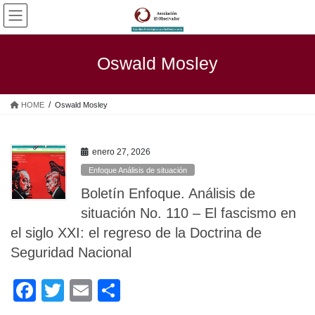
Saltar
Saltar
al
a
contenido
la
navegación
Oswald Mosley
HOME
Oswald Mosley
enero 27, 2026
Enfoque Análisis de situación
Boletín Enfoque. Análisis de
situación No. 110 – El fascismo en
el siglo XXI: el regreso de la Doctrina de
Seguridad Nacional
F
T
E
C
a
wi
m
o