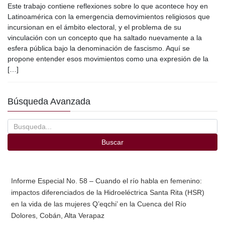
Este trabajo contiene reflexiones sobre lo que acontece hoy en
c
tt
ail
m
Latinoamérica con la emergencia demovimientos religiosos que
e
er
p
incursionan en el ámbito electoral, y el problema de su
vinculación con un concepto que ha saltado nuevamente a la
b
ar
esfera pública bajo la denominación de fascismo. Aquí se
o
tir
propone entender esos movimientos como una expresión de la
[…]
o
k
Búsqueda Avanzada
Buscar
Informe Especial No. 58 – Cuando el río habla en femenino:
impactos diferenciados de la Hidroeléctrica Santa Rita (HSR)
en la vida de las mujeres Q’eqchi’ en la Cuenca del Río
Dolores, Cobán, Alta Verapaz