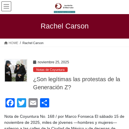
Saltar
Saltar
al
a
contenido
la
navegación
Rachel Carson
HOME
Rachel Carson
noviembre 25, 2025
Notas de Coyuntura
¿Son legítimas las protestas de la
Generación Z?
F
T
E
C
a
wi
m
o
Nota de Coyuntura No. 168 / por Marco Fonseca El sábado 15 de
c
tt
ail
m
noviembre de 2025, miles de jóvenes —hombres y mujeres—
salieron a las calles de la Ciudad de México y de decenas de