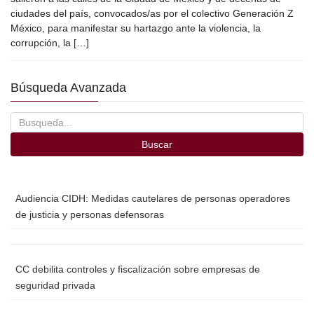
e
er
p
ciudades del país, convocados/as por el colectivo Generación Z
b
ar
México, para manifestar su hartazgo ante la violencia, la
o
tir
corrupción, la […]
o
Búsqueda Avanzada
k
Buscar
Audiencia CIDH: Medidas cautelares de personas operadores
de justicia y personas defensoras
CC debilita controles y fiscalización sobre empresas de
seguridad privada