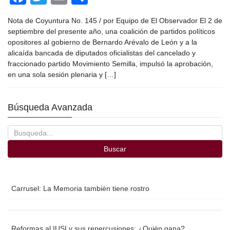
a
wi
m
o
Nota de Coyuntura No. 145 / por Equipo de El Observador El 2 de
c
tt
ail
m
septiembre del presente año, una coalición de partidos políticos
e
er
p
opositores al gobierno de Bernardo Arévalo de León y a la
alicaída bancada de diputados oficialistas del cancelado y
b
ar
fraccionado partido Movimiento Semilla, impulsó la aprobación,
o
tir
en una sola sesión plenaria y […]
o
Búsqueda Avanzada
k
Buscar
Carrusel: La Memoria también tiene rostro
Reformas al IUSI y sus repercusiones: ¿Quién gana?