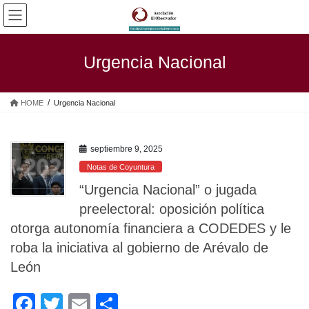
Saltar
Saltar
al
a
contenido
la
navegación
Urgencia Nacional
HOME
Urgencia Nacional
septiembre 9, 2025
Notas de Coyuntura
“Urgencia Nacional” o jugada
preelectoral: oposición política
otorga autonomía financiera a CODEDES y le
roba la iniciativa al gobierno de Arévalo de
León
F
T
E
C