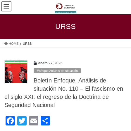
Saltar
Saltar
al
a
contenido
la
navegación
URSS
HOME
URSS
enero 27, 2026
Enfoque Análisis de situación
Boletín Enfoque. Análisis de
situación No. 110 – El fascismo en
el siglo XXI: el regreso de la Doctrina de
Seguridad Nacional
F
T
E
C
a
wi
m
o