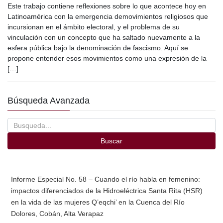
Este trabajo contiene reflexiones sobre lo que acontece hoy en
c
tt
ail
m
Latinoamérica con la emergencia demovimientos religiosos que
e
er
p
incursionan en el ámbito electoral, y el problema de su
vinculación con un concepto que ha saltado nuevamente a la
b
ar
esfera pública bajo la denominación de fascismo. Aquí se
o
tir
propone entender esos movimientos como una expresión de la
[…]
o
k
Búsqueda Avanzada
Buscar
Informe Especial No. 58 – Cuando el río habla en femenino:
impactos diferenciados de la Hidroeléctrica Santa Rita (HSR)
en la vida de las mujeres Q’eqchi’ en la Cuenca del Río
Dolores, Cobán, Alta Verapaz