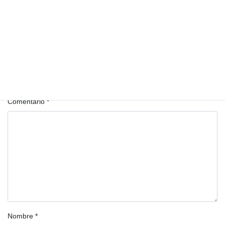
Territorio y soberanía alimentaria
Deja una respuesta
Tu dirección de correo electrónico no será publicada.
Los campos
obligatorios están marcados con
*
Comentario
*
Nombre
*