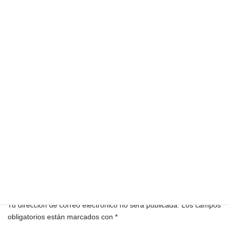
El-Observador-No.-57-58-Familias-y-fracciones-oligarcas-guatemaltecas-se-
disputan-el-co-1-1
Descarga
Boletín El Observador
Categorías
contro del Estado
disputa
Etiquetas
familias oligarcas
Guatemala
Hegemonía del Estado
Deja una respuesta
Tu dirección de correo electrónico no será publicada.
Los campos
obligatorios están marcados con
*