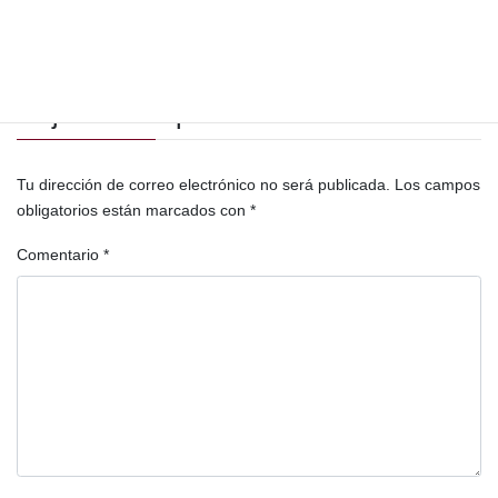
Río Dolores
río Icbolay
Santa Cruz Barillas
Santa Rita
Deja una respuesta
Tu dirección de correo electrónico no será publicada.
Los campos
obligatorios están marcados con
*
Comentario
*