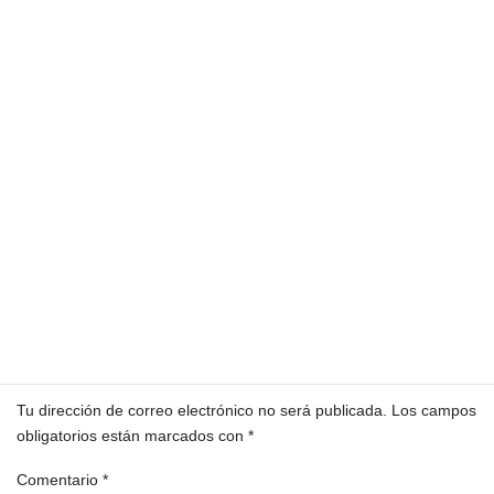
Juan Gerardo Guerrero Garnica
Ligia Hernández
Luis Pacheco
Marco Rubio
Margaret Satterthwaite
Martín Arévalo
MEM
Ministerio de Energía y Minas
Ministerio Público
Mónica Mazariegos
Movimiento Semilla
MP
Nery Ramos y Ramos
ONU
Pepa Bueno
política
Puerto Quetzal
Rafael Curruchiche
Santiago Palomo
Totonicapán
Deja una respuesta
Tu dirección de correo electrónico no será publicada.
Los campos
obligatorios están marcados con
*
Comentario
*