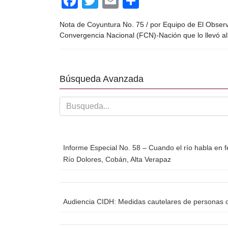
F
T
E
C
a
wi
m
o
Nota de Coyuntura No. 75 / por Equipo de El Obser
c
tt
ail
m
Convergencia Nacional (FCN)-Nación que lo llevó al 
e
er
p
b
ar
o
tir
Búsqueda Avanzada
o
k
Informe Especial No. 58 – Cuando el río habla en f
Río Dolores, Cobán, Alta Verapaz
Audiencia CIDH: Medidas cautelares de personas o