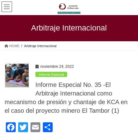
Saltar
Saltar
al
a
contenido
la
navegación
Arbitraje Internacional
HOME
Arbitraje Internacional
noviembre 24, 2022
Informe Especial
Informe Especial No. 35 -El
Arbitraje Internacional como
mecanismo de presión y chantaje de KCA en
el caso del proyecto minero El Tambor (1)
F
T
E
C
a
wi
m
o