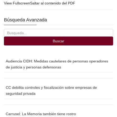
View FullscreenSaltar al contenido del PDF
c
tt
ail
m
e
er
p
Búsqueda Avanzada
b
ar
o
tir
o
Buscar
k
Audiencia CIDH: Medidas cautelares de personas operadores
de justicia y personas defensoras
CC debilita controles y fiscalización sobre empresas de
seguridad privada
Carrusel: La Memoria también tiene rostro